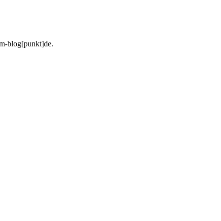
urm-blog[punkt]de.